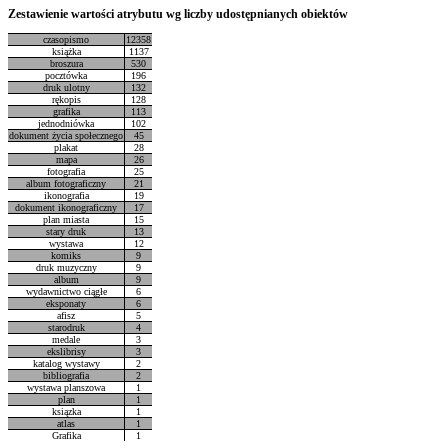
Zestawienie wartości atrybutu wg liczby udostępnianych obiektów
czasopismo
12358
książka
1137
broszura
530
pocztówka
196
druk ulotny
132
rękopis
128
grafika
113
jednodniówka
102
dokument życia społecznego
45
plakat
28
mapa
26
fotografia
25
album fotograficzny
21
ikonografia
19
dokument ikonograficzny
17
plan miasta
15
stary druk
13
wystawa
12
komiks
9
druk muzyczny
9
album
9
wydawnictwo ciągłe
6
eksponaty
6
afisz
5
starodruk
4
medale
3
ekslibrisy
3
katalog wystawy
2
bibliografia
2
wystawa planszowa
1
plan
1
ksiązka
1
atlas
1
Grafika
1